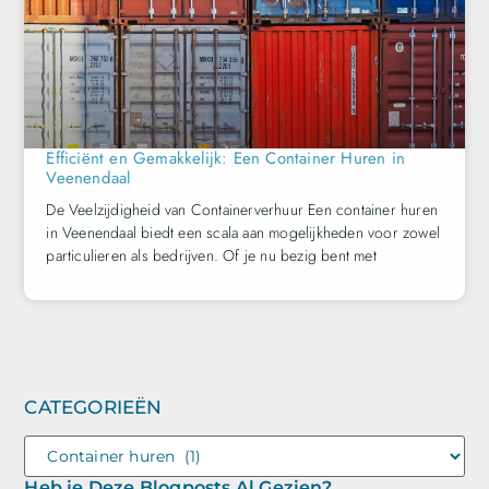
Efficiënt en Gemakkelijk: Een Container Huren in
Veenendaal
De Veelzijdigheid van Containerverhuur Een container huren
in Veenendaal biedt een scala aan mogelijkheden voor zowel
particulieren als bedrijven. Of je nu bezig bent met
CATEGORIEËN
Heb je Deze Blogposts Al Gezien?