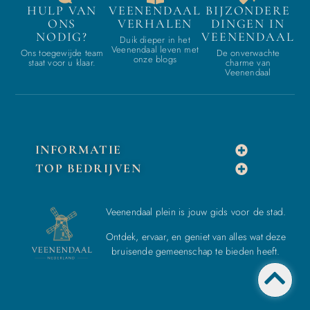
HULP VAN
VEENENDAAL
BIJZONDERE
ONS
VERHALEN
DINGEN IN
NODIG?
VEENENDAAL
Duik dieper in het
Veenendaal leven met
Ons toegewijde team
De onverwachte
onze blogs
staat voor u klaar.
charme van
Veenendaal
INFORMATIE
TOP BEDRIJVEN
Veenendaal plein is jouw gids voor de stad.
Ontdek, ervaar, en geniet van alles wat deze
bruisende gemeenschap te bieden heeft.