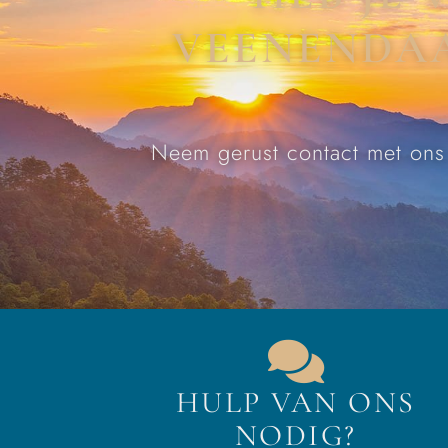
VEENENDAA
Neem gerust contact met ons 
HULP VAN ONS
NODIG?