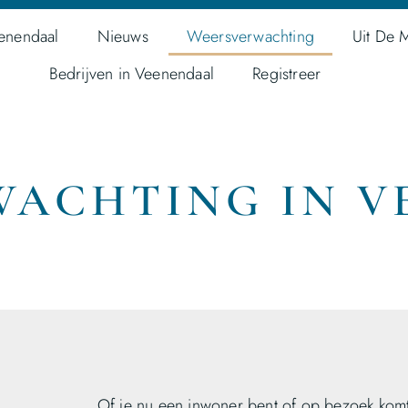
enendaal
Nieuws
Weersverwachting
Uit De 
Bedrijven in Veenendaal
Registreer
WACHTING IN V
Of je nu een inwoner bent of op bezoek komt,