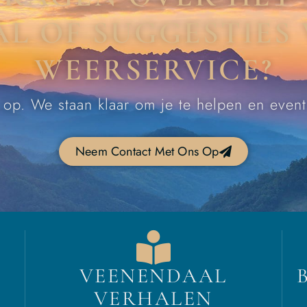
L OF SUGGESTIES
WEERSERVICE?
op. We staan klaar om je te helpen en even
Neem Contact Met Ons Op
VEENENDAAL
VERHALEN