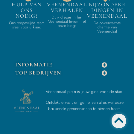
HULP VAN
VEENENDAAL
BIJZONDERE
ONS
VERHALEN
DINGEN IN
NODIG?
VEENENDAAL
Duik dieper in het
Veenendaal leven met
Ons toegewijde team
De onverwachte
onze blogs
staat voor u klaar.
charme van
Veenendaal
INFORMATIE
TOP BEDRIJVEN
Veenendaal plein is jouw gids voor de stad.
Ontdek, ervaar, en geniet van alles wat deze
bruisende gemeenschap te bieden heeft.