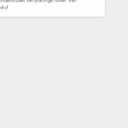
onderhouden van prachtige tuinen. Een
drijf