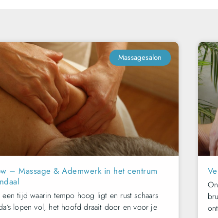
Massagesalon
Flow – Massage & Ademwerk in het centrum
Ve
ndaal
On
 een tijd waarin tempo hoog ligt en rust schaars
bru
da’s lopen vol, het hoofd draait door en voor je
on