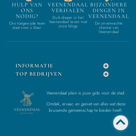
HULP VAN
VEENENDAAL
BIJZONDERE
ONS
VERHALEN
DINGEN IN
NODIG?
VEENENDAAL
Duik dieper in het
Veenendaal leven met
Ons toegewijde team
De onverwachte
onze blogs
staat voor u klaar.
charme van
Veenendaal
INFORMATIE
TOP BEDRIJVEN
Veenendaal plein is jouw gids voor de stad.
Ontdek, ervaar, en geniet van alles wat deze
bruisende gemeenschap te bieden heeft.