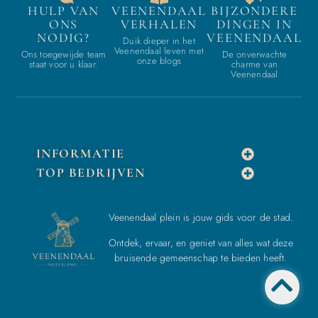
HULP VAN
VEENENDAAL
BIJZONDERE
ONS
VERHALEN
DINGEN IN
NODIG?
VEENENDAAL
Duik dieper in het
Veenendaal leven met
Ons toegewijde team
De onverwachte
onze blogs
staat voor u klaar.
charme van
Veenendaal
INFORMATIE
TOP BEDRIJVEN
Veenendaal plein is jouw gids voor de stad.
Ontdek, ervaar, en geniet van alles wat deze
bruisende gemeenschap te bieden heeft.