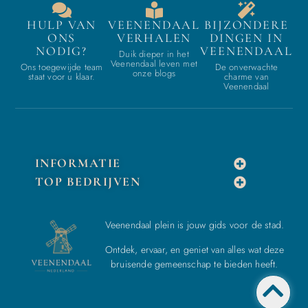
HULP VAN
VEENENDAAL
BIJZONDERE
ONS
VERHALEN
DINGEN IN
NODIG?
VEENENDAAL
Duik dieper in het
Veenendaal leven met
Ons toegewijde team
De onverwachte
onze blogs
staat voor u klaar.
charme van
Veenendaal
INFORMATIE
TOP BEDRIJVEN
Veenendaal plein is jouw gids voor de stad.
Ontdek, ervaar, en geniet van alles wat deze
bruisende gemeenschap te bieden heeft.