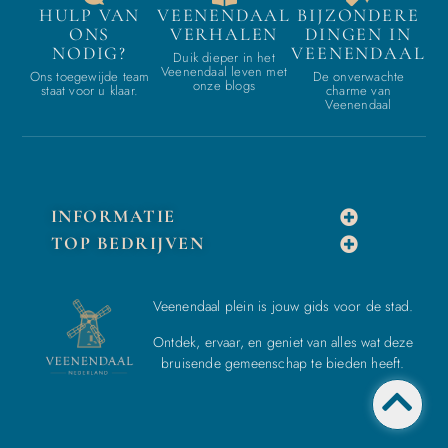
HULP VAN
VEENENDAAL
BIJZONDERE
ONS
VERHALEN
DINGEN IN
NODIG?
VEENENDAAL
Duik dieper in het
Veenendaal leven met
Ons toegewijde team
De onverwachte
onze blogs
staat voor u klaar.
charme van
Veenendaal
INFORMATIE
TOP BEDRIJVEN
Veenendaal plein is jouw gids voor de stad.
Ontdek, ervaar, en geniet van alles wat deze
bruisende gemeenschap te bieden heeft.