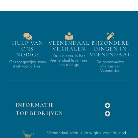
HULP VAN
VEENENDAAL
BIJZONDERE
ONS
VERHALEN
DINGEN IN
NODIG?
VEENENDAAL
Duik dieper in het
Veenendaal leven met
Ons toegewijde team
De onverwachte
onze blogs
staat voor u klaar.
charme van
Veenendaal
INFORMATIE
TOP BEDRIJVEN
Veenendaal plein is jouw gids voor de stad.