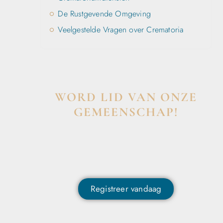
De Rustgevende Omgeving
Veelgestelde Vragen over Crematoria
WORD LID VAN ONZE
GEMEENSCHAP!
Wil je deelnemen aan de conversatie,
exclusieve content ontvangen en als eerste op
de hoogte zijn van het laatste nieuws?
Registreer vandaag