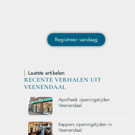
Wil je deelnemen aan de conversatie,
exclusieve content ontvangen en als eerste op
de hoogte zijn van het laatste nieuws?
Registreer vandaag
Laatste artikelen
RECENTE VERHALEN UIT
VEENENDAAL
Apotheek openingstijden
Veenendaal
Kappers openingstijden in
Veenendaal