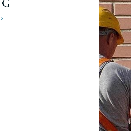
NG
25