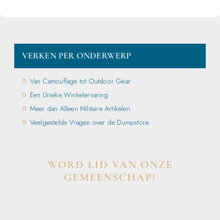
VERKEN PER ONDERWERP
Van Camouflage tot Outdoor Gear
Een Unieke Winkelervaring
Meer dan Alleen Militaire Artikelen
Veelgestelde Vragen over de Dumpstore
WORD LID VAN ONZE
GEMEENSCHAP!
Wil je deelnemen aan de conversatie, exclusieve
content ontvangen en als eerste op de hoogte zijn van
het laatste nieuws?