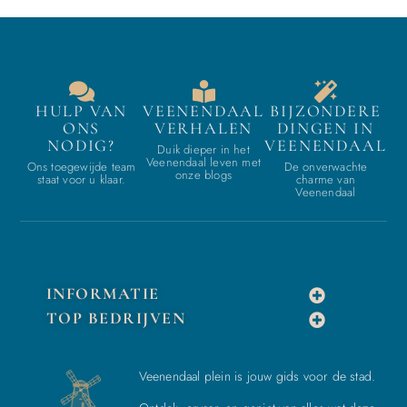
HULP VAN
VEENENDAAL
BIJZONDERE
ONS
VERHALEN
DINGEN IN
NODIG?
VEENENDAAL
Duik dieper in het
Veenendaal leven met
Ons toegewijde team
De onverwachte
onze blogs
staat voor u klaar.
charme van
Veenendaal
INFORMATIE
TOP BEDRIJVEN
Veenendaal plein is jouw gids voor de stad.