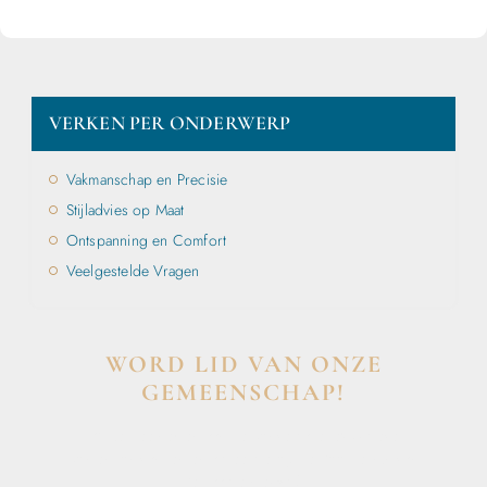
VERKEN PER ONDERWERP
Vakmanschap en Precisie
Stijladvies op Maat
Ontspanning en Comfort
Veelgestelde Vragen
WORD LID VAN ONZE
GEMEENSCHAP!
Wil je deelnemen aan de conversatie, exclusieve
content ontvangen en als eerste op de hoogte zijn van
het laatste nieuws?