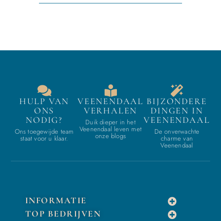
HULP VAN
VEENENDAAL
BIJZONDERE
ONS
VERHALEN
DINGEN IN
NODIG?
VEENENDAAL
Duik dieper in het
Veenendaal leven met
Ons toegewijde team
De onverwachte
onze blogs
staat voor u klaar.
charme van
Veenendaal
INFORMATIE
TOP BEDRIJVEN