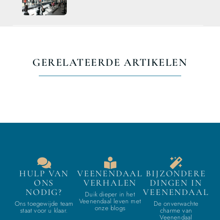
GERELATEERDE ARTIKELEN
HULP VAN
VEENENDAAL
BIJZONDERE
ONS
VERHALEN
DINGEN IN
NODIG?
VEENENDAAL
Duik dieper in het
Veenendaal leven met
Ons toegewijde team
De onverwachte
onze blogs
staat voor u klaar.
charme van
Veenendaal