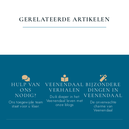
GERELATEERDE ARTIKELEN
HULP VAN
VEENENDAAL
BIJZONDERE
ONS
VERHALEN
DINGEN IN
NODIG?
VEENENDAAL
Duik dieper in het
Veenendaal leven met
Ons toegewijde team
De onverwachte
onze blogs
staat voor u klaar.
charme van
Veenendaal