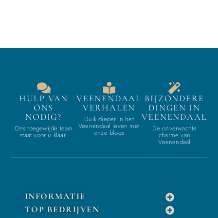
HULP VAN
VEENENDAAL
BIJZONDERE
ONS
VERHALEN
DINGEN IN
NODIG?
VEENENDAAL
Duik dieper in het
Veenendaal leven met
Ons toegewijde team
De onverwachte
onze blogs
staat voor u klaar.
charme van
Veenendaal
INFORMATIE
TOP BEDRIJVEN