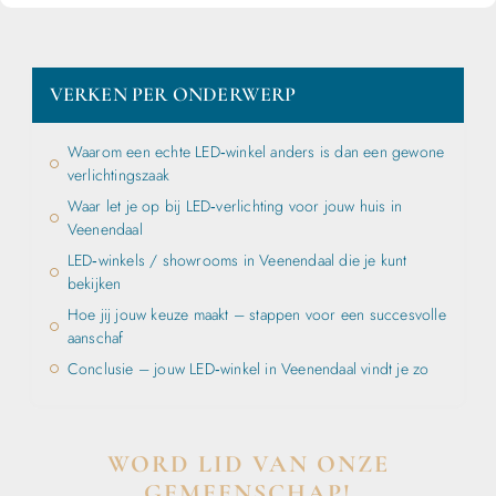
VERKEN PER ONDERWERP
Waarom een echte LED‑winkel anders is dan een gewone
verlichtingszaak
Waar let je op bij LED‑verlichting voor jouw huis in
Veenendaal
LED‑winkels / showrooms in Veenendaal die je kunt
bekijken
Hoe jij jouw keuze maakt – stappen voor een succesvolle
aanschaf
Conclusie – jouw LED‑winkel in Veenendaal vindt je zo
WORD LID VAN ONZE
GEMEENSCHAP!