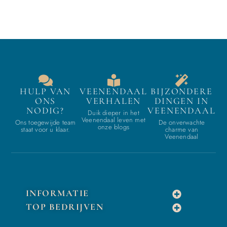
HULP VAN
VEENENDAAL
BIJZONDERE
ONS
VERHALEN
DINGEN IN
NODIG?
VEENENDAAL
Duik dieper in het
Veenendaal leven met
Ons toegewijde team
De onverwachte
onze blogs
staat voor u klaar.
charme van
Veenendaal
INFORMATIE
TOP BEDRIJVEN