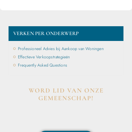
VERKEN PER ONDERWERP
Professioneel Advies bij Aankoop van Woningen
Effectieve Verkoopstrategieën
Frequently Asked Questions
WORD LID VAN ONZE
GEMEENSCHAP!
Wil je deelnemen aan de conversatie, exclusieve
content ontvangen en als eerste op de hoogte zijn van
het laatste nieuws?