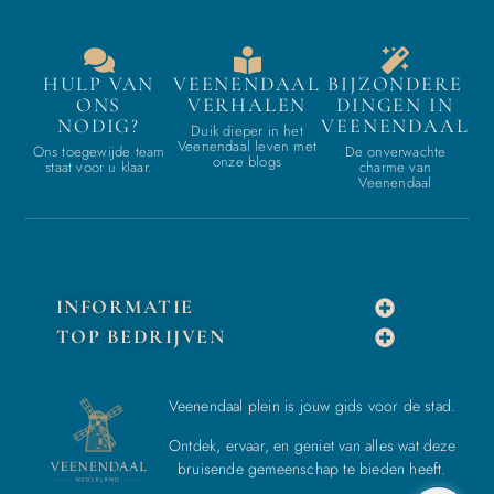
HULP VAN
VEENENDAAL
BIJZONDERE
ONS
VERHALEN
DINGEN IN
NODIG?
VEENENDAAL
Duik dieper in het
Veenendaal leven met
Ons toegewijde team
De onverwachte
onze blogs
staat voor u klaar.
charme van
Veenendaal
INFORMATIE
TOP BEDRIJVEN
Veenendaal plein is jouw gids voor de stad.
Ontdek, ervaar, en geniet van alles wat deze
bruisende gemeenschap te bieden heeft.