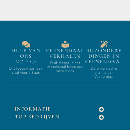
HULP VAN
VEENENDAAL
BIJZONDERE
ONS
VERHALEN
DINGEN IN
NODIG?
VEENENDAAL
Duik dieper in het
Veenendaal leven met
Ons toegewijde team
De onverwachte
onze blogs
staat voor u klaar.
charme van
Veenendaal
INFORMATIE
TOP BEDRIJVEN