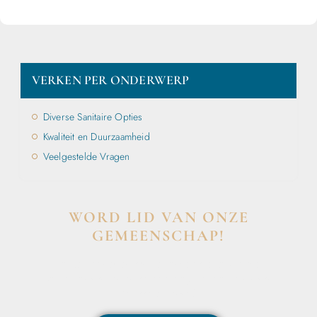
VERKEN PER ONDERWERP
Diverse Sanitaire Opties
Kwaliteit en Duurzaamheid
Veelgestelde Vragen
WORD LID VAN ONZE
GEMEENSCHAP!
Wil je deelnemen aan de conversatie, exclusieve
content ontvangen en als eerste op de hoogte zijn van
het laatste nieuws?