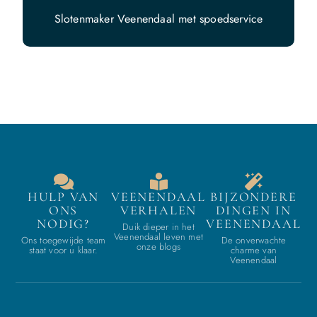
Slotenmaker Veenendaal met spoedservice
HULP VAN
VEENENDAAL
BIJZONDERE
ONS
VERHALEN
DINGEN IN
NODIG?
VEENENDAAL
Duik dieper in het
Veenendaal leven met
Ons toegewijde team
De onverwachte
onze blogs
staat voor u klaar.
charme van
Veenendaal