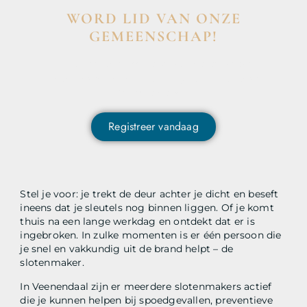
WORD LID VAN ONZE
GEMEENSCHAP!
Wil je deelnemen aan de conversatie, exclusieve
content ontvangen en als eerste op de hoogte zijn van
het laatste nieuws?
Registreer vandaag
Stel je voor: je trekt de deur achter je dicht en beseft
ineens dat je sleutels nog binnen liggen. Of je komt
thuis na een lange werkdag en ontdekt dat er is
ingebroken. In zulke momenten is er één persoon die
je snel en vakkundig uit de brand helpt – de
slotenmaker.
In Veenendaal zijn er meerdere slotenmakers actief
die je kunnen helpen bij spoedgevallen, preventieve