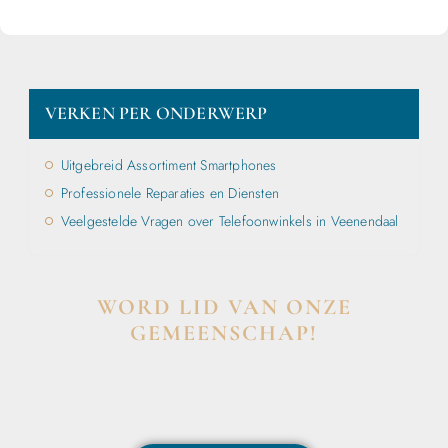
VERKEN PER ONDERWERP
Uitgebreid Assortiment Smartphones
Professionele Reparaties en Diensten
Veelgestelde Vragen over Telefoonwinkels in Veenendaal
WORD LID VAN ONZE
GEMEENSCHAP!
Wil je deelnemen aan de conversatie, exclusieve
content ontvangen en als eerste op de hoogte zijn van
het laatste nieuws?