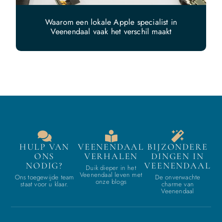
Waarom een lokale Apple specialist in
Veenendaal vaak het verschil maakt
HULP VAN
VEENENDAAL
BIJZONDERE
ONS
VERHALEN
DINGEN IN
NODIG?
VEENENDAAL
Duik dieper in het
Veenendaal leven met
Ons toegewijde team
De onverwachte
onze blogs
staat voor u klaar.
charme van
Veenendaal