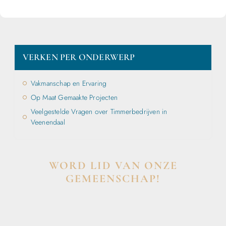
VERKEN PER ONDERWERP
Vakmanschap en Ervaring
Op Maat Gemaakte Projecten
Veelgestelde Vragen over Timmerbedrijven in
Veenendaal
WORD LID VAN ONZE
GEMEENSCHAP!
Wil je deelnemen aan de conversatie, exclusieve
content ontvangen en als eerste op de hoogte zijn van
het laatste nieuws?