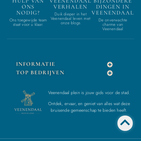
HULP VAN
VEENENDAAL
BIJZONDERE
ONS
VERHALEN
DINGEN IN
NODIG?
VEENENDAAL
Duik dieper in het
Veenendaal leven met
Ons toegewijde team
De onverwachte
onze blogs
staat voor u klaar.
charme van
Veenendaal
INFORMATIE
TOP BEDRIJVEN
Veenendaal plein is jouw gids voor de stad.
Ontdek, ervaar, en geniet van alles wat deze
bruisende gemeenschap te bieden heeft.