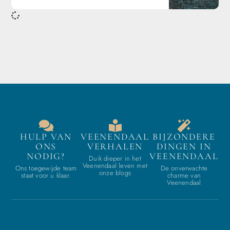
HULP VAN
VEENENDAAL
BIJZONDERE
ONS
VERHALEN
DINGEN IN
NODIG?
VEENENDAAL
Duik dieper in het
Veenendaal leven met
Ons toegewijde team
De onverwachte
onze blogs
staat voor u klaar.
charme van
Veenendaal