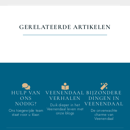
GERELATEERDE ARTIKELEN
HULP VAN
VEENENDAAL
BIJZONDERE
ONS
VERHALEN
DINGEN IN
NODIG?
VEENENDAAL
Duik dieper in het
Veenendaal leven met
Ons toegewijde team
De onverwachte
onze blogs
staat voor u klaar.
charme van
Veenendaal