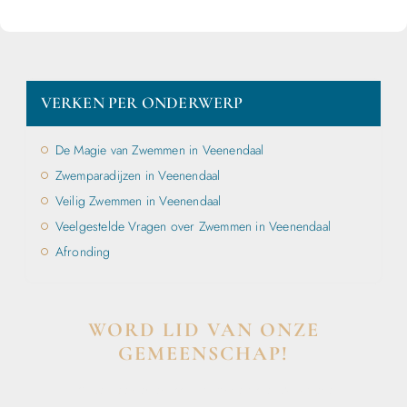
VERKEN PER ONDERWERP
De Magie van Zwemmen in Veenendaal
Zwemparadijzen in Veenendaal
Veilig Zwemmen in Veenendaal
Veelgestelde Vragen over Zwemmen in Veenendaal
Afronding
WORD LID VAN ONZE
GEMEENSCHAP!
Wil je deelnemen aan de conversatie, exclusieve