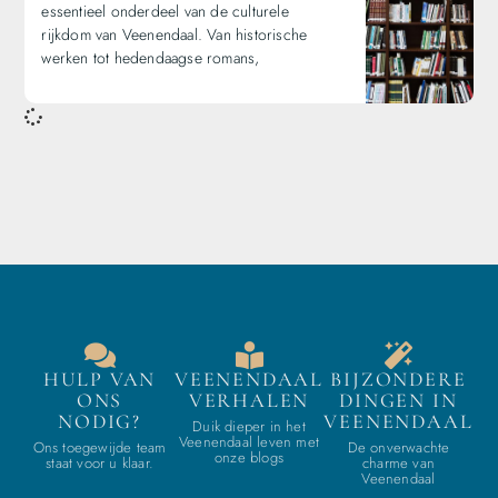
essentieel onderdeel van de culturele
rijkdom van Veenendaal. Van historische
werken tot hedendaagse romans,
HULP VAN
VEENENDAAL
BIJZONDERE
ONS
VERHALEN
DINGEN IN
NODIG?
VEENENDAAL
Duik dieper in het
Veenendaal leven met
Ons toegewijde team
De onverwachte
onze blogs
staat voor u klaar.
charme van
Veenendaal