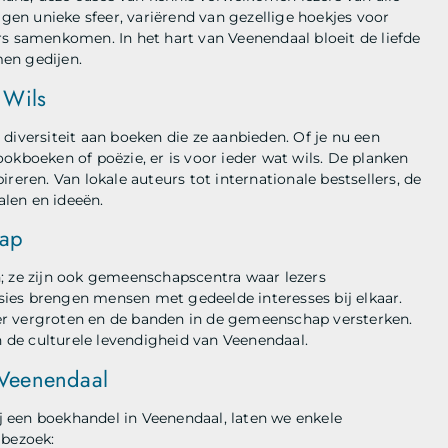
igen unieke sfeer, variërend van gezellige hoekjes voor
rs samenkomen. In het hart van Veenendaal bloeit de liefde
en gedijen.
 Wils
diversiteit aan boeken die ze aanbieden. Of je nu een
kookboeken of poëzie, er is voor ieder wat wils. De planken
reren. Van lokale auteurs tot internationale bestsellers, de
alen en ideeën.
hap
; ze zijn ook gemeenschapscentra waar lezers
ies brengen mensen met gedeelde interesses bij elkaar.
er vergroten en de banden in de gemeenschap versterken.
n de culturele levendigheid van Veenendaal.
 Veenendaal
ij een boekhandel in Veenendaal, laten we enkele
 bezoek: