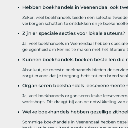
Hebben boekhandels in Veenendaal ook t
Zeker, veel boekhandels bieden een selectie tweed
verborgen schatten te ontdekken en je boekencollec
Zijn er speciale secties voor lokale auteurs?
Ja, veel boekhandels in Veenendaal hebben speciale 
gelegenheid om kennis te maken met het literaire ta
Kunnen boekhandels boeken bestellen die ni
Absoluut, de meeste boekhandels bieden de service 
zorgt ervoor dat je toegang hebt tot een breed scala
Organiseren boekhandels leesevenementen
Ja, veel boekhandels organiseren leuke leeseveneme
workshops. Dit draagt bij aan de ontwikkeling van ee
Welke boekhandels hebben gezellige zithoek
Sommige boekhandels in Veenendaal hebben gezelli
boek. Het is een uitnodigende ruimte om even te on