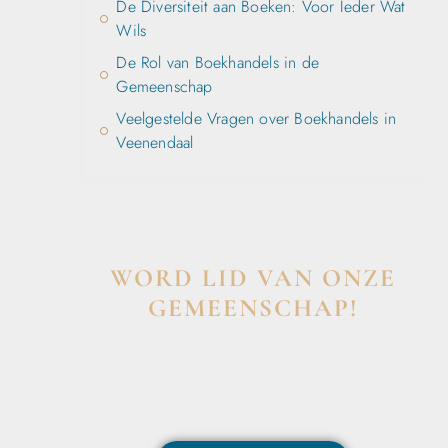
De Diversiteit aan Boeken: Voor Ieder Wat
Wils
De Rol van Boekhandels in de
Gemeenschap
Veelgestelde Vragen over Boekhandels in
Veenendaal
WORD LID VAN ONZE
GEMEENSCHAP!
Wil je deelnemen aan de conversatie,
exclusieve content ontvangen en als eerste op
de hoogte zijn van het laatste nieuws?