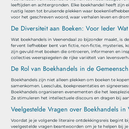
leeftijden en achtergronden. Elke boekhandel heeft zijn e
rustig lezen tot bruisende plekken waar boekenliefhebbe
voor het geschreven woord, waar verhalen leven en drom
De Diversiteit aan Boeken: Voor Ieder Wat
Wat boekhandels in Veenendaal zo bijzonder maakt, is de 
fervent liefhebber bent van fictie, non-fictie, mysteries, 
zijn gevuld met boeken die ontroeren, informeren en inspi
collecties weerspiegelen de rijke variëteit van levensverh
De Rol van Boekhandels in de Gemeensc
Boekhandels zijn niet alleen plekken om boeken te kopen
samenkomen. Leesclubs, boekpresentaties en signeersess
Boekhandels organiseren evenementen die het leesplezi
Ze stimuleren het intellectuele discours en dragen bij aa
Veelgestelde Vragen over Boekhandels in
Voordat je je volgende literaire ontdekkingsreis begint b
veelgestelde vragen beantwoorden om je te helpen bij je