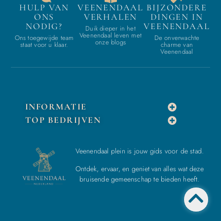
HULP VAN
VEENENDAAL
BIJZONDERE
ONS
VERHALEN
DINGEN IN
NODIG?
VEENENDAAL
Duik dieper in het
Veenendaal leven met
Ons toegewijde team
De onverwachte
onze blogs
staat voor u klaar.
charme van
Veenendaal
INFORMATIE
TOP BEDRIJVEN
Veenendaal plein is jouw gids voor de stad.
Ontdek, ervaar, en geniet van alles wat deze
bruisende gemeenschap te bieden heeft.