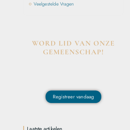
Veelgestelde Vragen
WORD LID VAN ONZE
GEMEENSCHAP!
Wil je deelnemen aan de conversatie,
exclusieve content ontvangen en als eerste op
de hoogte zijn van het laatste nieuws?
Registreer vandaag
Laatste artikelen