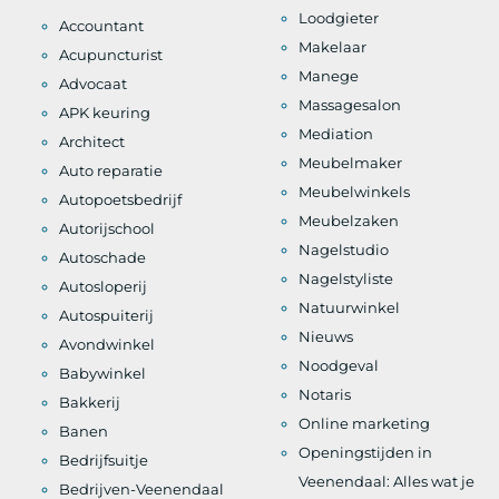
Loodgieter
Accountant
Makelaar
Acupuncturist
Manege
Advocaat
Massagesalon
APK keuring
Mediation
Architect
Meubelmaker
Auto reparatie
Meubelwinkels
Autopoetsbedrijf
Meubelzaken
Autorijschool
Nagelstudio
Autoschade
Nagelstyliste
Autosloperij
Natuurwinkel
Autospuiterij
Nieuws
Avondwinkel
Noodgeval
Babywinkel
Notaris
Bakkerij
Online marketing
Banen
Openingstijden in
Bedrijfsuitje
Veenendaal: Alles wat je
Bedrijven-Veenendaal