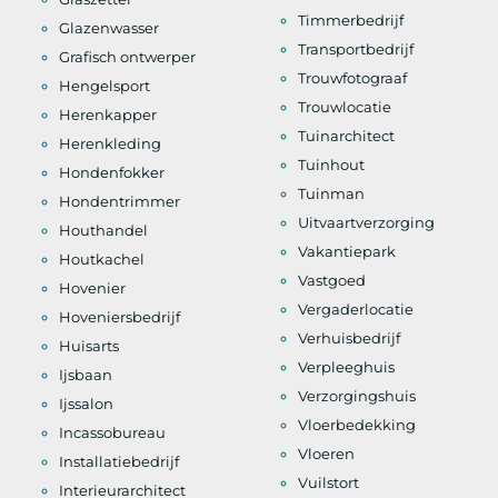
Timmerbedrijf
Glazenwasser
Transportbedrijf
Grafisch ontwerper
Trouwfotograaf
Hengelsport
Trouwlocatie
Herenkapper
Tuinarchitect
Herenkleding
Tuinhout
Hondenfokker
Tuinman
Hondentrimmer
Uitvaartverzorging
Houthandel
Vakantiepark
Houtkachel
Vastgoed
Hovenier
Vergaderlocatie
Hoveniersbedrijf
Verhuisbedrijf
Huisarts
Verpleeghuis
Ijsbaan
Verzorgingshuis
Ijssalon
Vloerbedekking
Incassobureau
Vloeren
Installatiebedrijf
Vuilstort
Interieurarchitect