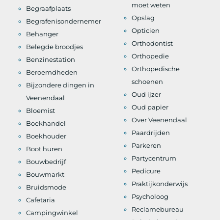
moet weten
Begraafplaats
Opslag
Begrafenisondernemer
Opticien
Behanger
Orthodontist
Belegde broodjes
Orthopedie
Benzinestation
Orthopedische
Beroemdheden
schoenen
Bijzondere dingen in
Oud ijzer
Veenendaal
Oud papier
Bloemist
Over Veenendaal
Boekhandel
Paardrijden
Boekhouder
Parkeren
Boot huren
Partycentrum
Bouwbedrijf
Pedicure
Bouwmarkt
Praktijkonderwijs
Bruidsmode
Psycholoog
Cafetaria
Reclamebureau
Campingwinkel