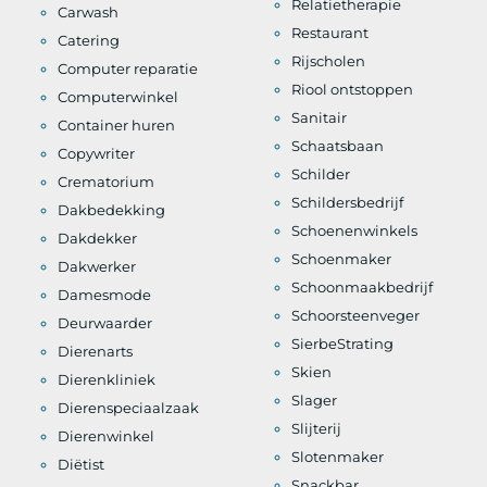
Relatietherapie
Carwash
Restaurant
Catering
Rijscholen
Computer reparatie
Riool ontstoppen
Computerwinkel
Sanitair
Container huren
Schaatsbaan
Copywriter
Schilder
Crematorium
Schildersbedrijf
Dakbedekking
Schoenenwinkels
Dakdekker
Schoenmaker
Dakwerker
Schoonmaakbedrijf
Damesmode
Schoorsteenveger
Deurwaarder
SierbeStrating
Dierenarts
Skien
Dierenkliniek
Slager
Dierenspeciaalzaak
Slijterij
Dierenwinkel
Slotenmaker
Diëtist
Snackbar