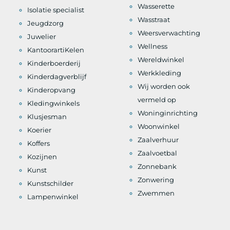
Wasserette
Isolatie specialist
Wasstraat
Jeugdzorg
Weersverwachting
Juwelier
Wellness
KantoorartiKelen
Wereldwinkel
Kinderboerderij
Werkkleding
Kinderdagverblijf
Wij worden ook
Kinderopvang
vermeld op
Kledingwinkels
Woninginrichting
Klusjesman
Woonwinkel
Koerier
Zaalverhuur
Koffers
Zaalvoetbal
Kozijnen
Zonnebank
Kunst
Zonwering
Kunstschilder
Zwemmen
Lampenwinkel